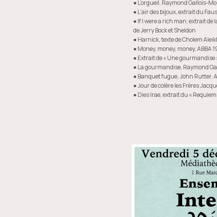
● L’orgueil, Raymond Gallois-M
● L’air des bijoux, extrait du Fa
● If I were a rich man, extrait de
de Jerry Bock et Sheldon
● Harnick, texte de Cholem Ale
● Money, money, money, ABBA 1
● Extrait de « Une gourmandise 
● La gourmandise, Raymond Ga
● Banquet fugue, John Rutter. Ar
● Jour de colère les Frères Jacqu
● Dies Irae, extrait du « Requie