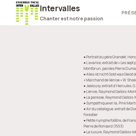
Intervalles
PRÉS
Chanter est notre passion
● Portrait du père Grandet, Hon
● L’avarice, extrait de « Les sep
Montbrun, paroles Pierre Dumay
● Alles ist nicht Gold was Gleist
« Marchand de Venise » W. Sha
● Jealousy, extrait d’Hercules, G
● L’envie, Raymond Gallois-Mo
● La paresse, Raymond Gallois
● Sympathique en la, Pink Martini
● Air du catalogue, extrait de Don
Forestier
● Petite nymphe folâtre, de Fran
Pierre de Ronsard (1553)
● La luxure, Raymond Gallois-