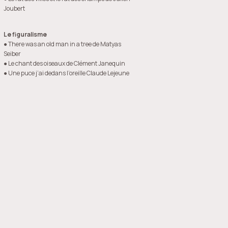
Joubert
Le figuralisme
● There was an old man in a tree de Matyas
Seiber
● Le chant des oiseaux de Clément Janequin
● Une puce j’ai dedans l’oreille Claude Lejeune