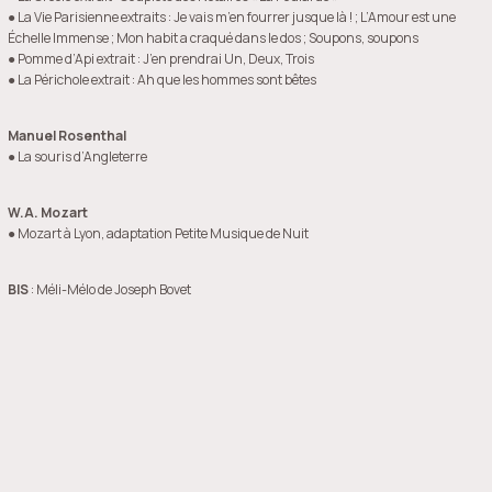
● La Vie Parisienne extraits : Je vais m’en fourrer jusque là ! ; L’Amour est une
Échelle Immense ; Mon habit a craqué dans le dos ; Soupons, soupons
● Pomme d’Api extrait : J’en prendrai Un, Deux, Trois
● La Périchole extrait : Ah que les hommes sont bêtes
Manuel Rosenthal
● La souris d’Angleterre
W.A. Mozart
● Mozart à Lyon, adaptation Petite Musique de Nuit
BIS
: Méli-Mélo de Joseph Bovet