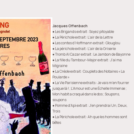
Jacques Offenbach
● Les Brigands extrait : Soyez pitoyable
● La Périchole extrait : L’air de la Lettre
● Les contes d’Hoffmann extrait : Glouglou
● La périchole extrait : L’air de la Griserie
● Tromb Al Cazar extrait : Le Jambon de Bayonne
● La fille du Tambour-Major extrait : J’ai ma
Migraine
● La Créole extrait : Couplets des Notaires « La
Poularde »
● La Vie Parisienne extraits : Je vais m’en fourrer
jusque là ! ; L’Amour est une Échelle Immense ;
Mon habit a craqué dans le dos ; Soupons,
soupons
● Pomme d’Api extrait : J’en prendrai Un, Deux,
Trois
● La Périchole extrait : Ah que les hommes sont
bêtes