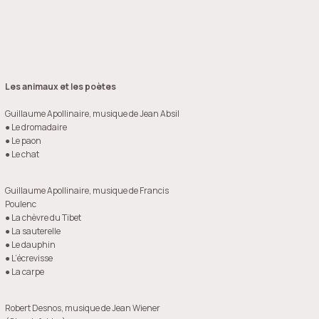
Les animaux et les poètes
Guillaume Apollinaire,
musique de Jean Absil
● Le dromadaire
● Le paon
● Le chat
Guillaume Apollinaire, musique de Francis
Poulenc
● La chèvre du Tibet
● La sauterelle
● Le dauphin
● L’écrevisse
● La carpe
Robert Desnos, musique de Jean Wiener