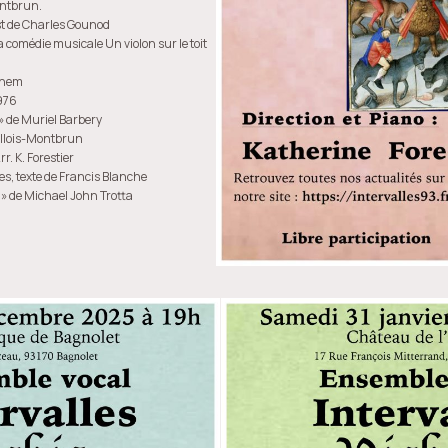
ontbrun.
ust de Charles Gounod
 la comédie musicale Un violon sur le toit
ikhem
976
» de Muriel Barbery
llois-Montbrun
r. K. Forestier
es, texte de Francis Blanche
m » de Michael John Trotta