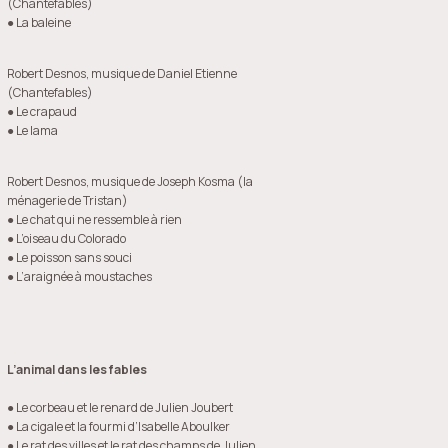
(Chantefables)
● La baleine
Robert Desnos, musique de Daniel Etienne
(Chantefables)
● Le crapaud
● Le lama
Robert Desnos, musique de Joseph Kosma (la
ménagerie de Tristan)
● Le chat qui ne ressemble à rien
● L’oiseau du Colorado
● Le poisson sans souci
● L’araignée à moustaches
L’animal dans les fables
● Le corbeau et le renard de Julien Joubert
● La cigale et la fourmi d’Isabelle Aboulker
● Le rat des villes et le rat des champs de Julien