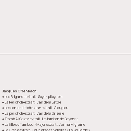
Jacques Offenbach
● Les Brigands extrait : Soyez pitoyable
● La Périchole extrait : L’air de la Lettre
● Les contes d’Hoffmann extrait : Glouglou
● La périchole extrait : L’air de la Griserie
● Tromb Al Cazar extrait : Le Jambon de Bayonne
● La fille du Tambour-Major extrait : J’ai ma Migraine
● La Créole extrait : Couplets des Notaires « La Poularde »