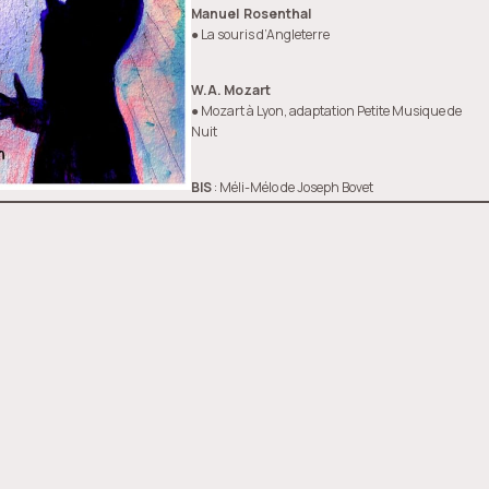
Manuel Rosenthal
● La souris d’Angleterre
W.A. Mozart
● Mozart à Lyon, adaptation Petite Musique de
Nuit
BIS
: Méli-Mélo de Joseph Bovet