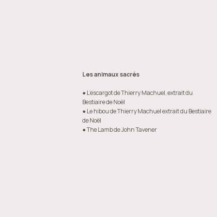
Les animaux sacrés
● L’escargot de Thierry Machuel, extrait du
Bestiaire de Noël
● Le hibou de Thierry Machuel extrait du Bestiaire
de Noël
● The Lamb de John Tavener